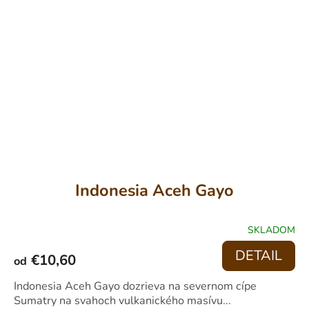
Indonesia Aceh Gayo
SKLADOM
PRIEMERNÉ
HODNOTENIE
DETAIL
€10,60
PRODUKTU
od
JE
5,0
Indonesia Aceh Gayo dozrieva na severnom cípe
Z
Sumatry na svahoch vulkanického masívu...