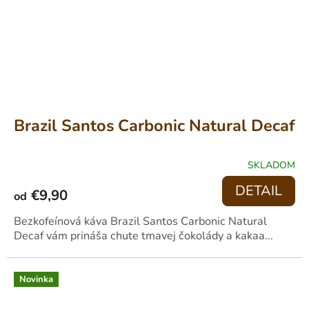
Brazil Santos Carbonic Natural Decaf
SKLADOM
PRIEMERNÉ
HODNOTENIE
DETAIL
€9,90
PRODUKTU
od
JE
5,0
Bezkofeínová káva Brazil Santos Carbonic Natural
Z
Decaf vám prináša chute tmavej čokolády a kakaa...
5
HVIEZDIČIEK.
Novinka