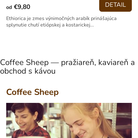
HODNOTENIE
DETAIL
€9,80
PRODUKTU
od
JE
4,4
Ethiorica je zmes výnimočných arabík prinášajúca
Z
splynutie chutí etiópskej a kostarickej...
5
HVIEZDIČIEK.
Coffee Sheep — pražiareň, kaviareň a
obchod s kávou
Coffee Sheep