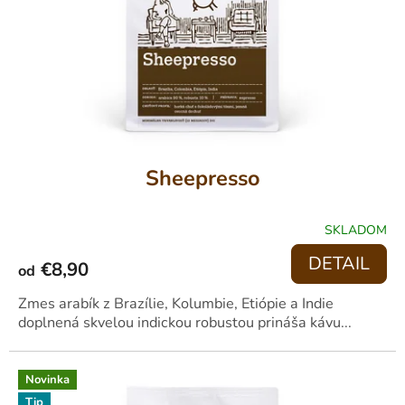
Sheepresso
SKLADOM
PRIEMERNÉ
HODNOTENIE
DETAIL
€8,90
PRODUKTU
od
JE
4,1
Zmes arabík z Brazílie, Kolumbie, Etiópie a Indie
Z
doplnená skvelou indickou robustou prináša kávu...
5
HVIEZDIČIEK.
Novinka
Tip