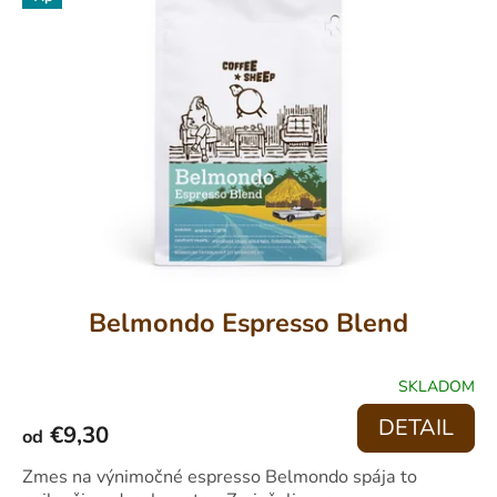
Belmondo Espresso Blend
SKLADOM
PRIEMERNÉ
HODNOTENIE
DETAIL
€9,30
PRODUKTU
od
JE
4,3
Zmes na výnimočné espresso Belmondo spája to
Z