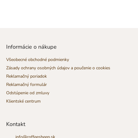
Z
á
p
Informácie o nákupe
ä
t
Všeobecné obchodné podmienky
i
Zásady ochrany osobných údajov a poučenie o cookies
e
Reklamačný poriadok
Reklamačný formulár
Odstúpenie od zmluvy
Klientské centrum
Kontakt
info
@
coffeesheep.sk