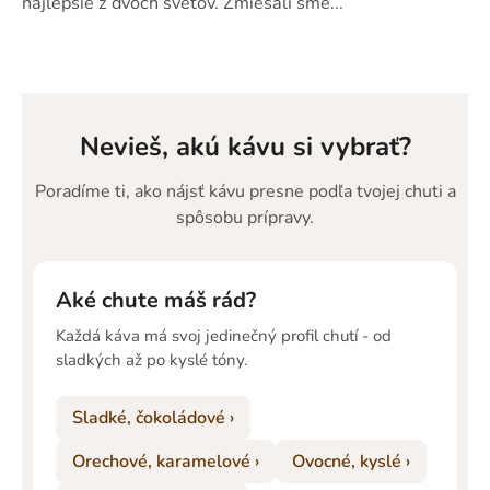
najlepšie z dvoch svetov. Zmiešali sme...
5
HVIEZDIČIEK.
Nevieš, akú kávu si vybrať?
Poradíme ti, ako nájsť kávu presne podľa tvojej chuti a
spôsobu prípravy.
Aké chute máš rád?
Každá káva má svoj jedinečný profil chutí - od
sladkých až po kyslé tóny.
Sladké, čokoládové ›
Orechové, karamelové ›
Ovocné, kyslé ›