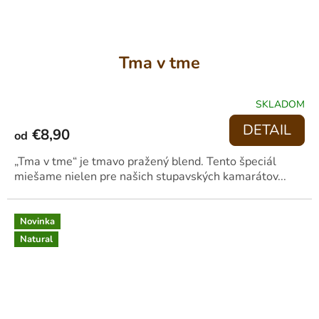
Tma v tme
SKLADOM
PRIEMERNÉ
HODNOTENIE
DETAIL
€8,90
PRODUKTU
od
JE
4,1
„Tma v tme“ je tmavo pražený blend. Tento špeciál
Z
miešame nielen pre našich stupavských kamarátov...
5
HVIEZDIČIEK.
Novinka
Natural