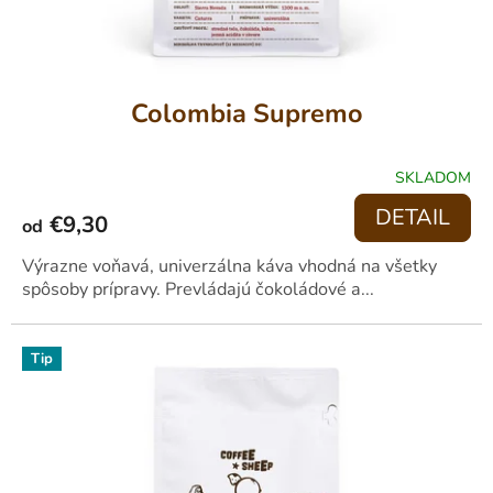
Colombia Supremo
SKLADOM
PRIEMERNÉ
HODNOTENIE
DETAIL
€9,30
PRODUKTU
od
JE
4,1
Výrazne voňavá, univerzálna káva vhodná na všetky
Z
spôsoby prípravy. Prevládajú čokoládové a...
5
HVIEZDIČIEK.
Tip