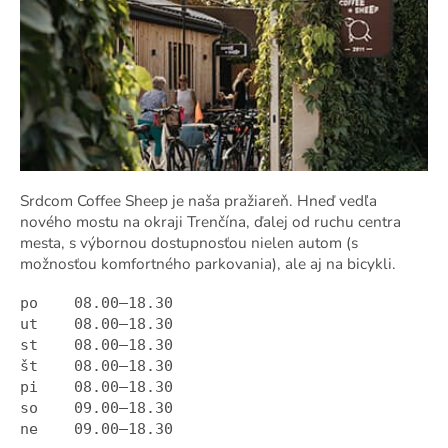
Srdcom Coffee Sheep je naša pražiareň. Hneď vedľa
nového mostu na okraji Trenčína, ďalej od ruchu centra
mesta, s výbornou dostupnosťou nielen autom (s
možnosťou komfortného parkovania), ale aj na bicykli.
po 08.00—18.30
ut
08.00—18.30
st
08.00—18.30
št
08.00—18.30
pi
08.00—18.30
so
09.00—18.30
ne
09.00—18.30