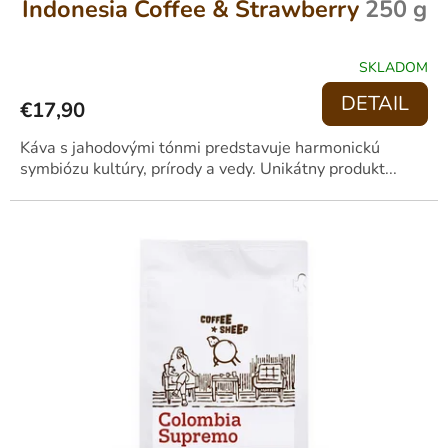
Indonesia Coffee & Strawberry
250 g
SKLADOM
PRIEMERNÉ
HODNOTENIE
DETAIL
€17,90
PRODUKTU
JE
4,1
Káva s jahodovými tónmi predstavuje harmonickú
Z
symbiózu kultúry, prírody a vedy. Unikátny produkt...
5
HVIEZDIČIEK.