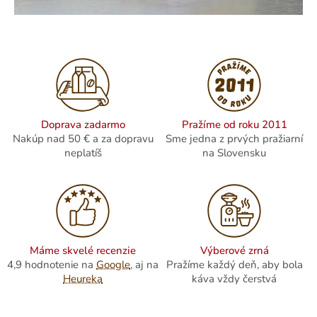
r
e
ň
a
o
b
c
Doprava zadarmo
Pražíme od roku 2011
Nakúp nad 50 € a za dopravu
Sme jedna z prvých pražiarní
h
neplatíš
na Slovensku
o
d
s
k
á
Máme skvelé recenzie
Výberové zrná
v
4,9 hodnotenie na
Google
, aj na
Pražíme každý deň, aby bola
Heureka
káva vždy čerstvá
o
u