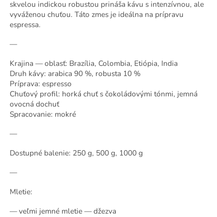
skvelou indickou robustou prináša kávu s intenzívnou, ale
vyváženou chuťou. Táto zmes je ideálna na prípravu
espressa.
—
Krajina — oblasť: Brazília, Colombia, Etiópia, India
Druh kávy: arabica 90 %, robusta 10 %
Príprava: espresso
Chuťový profil: horká chuť s čokoládovými tónmi, jemná
ovocná dochuť
Spracovanie: mokré
—
Dostupné balenie: 250 g, 500 g, 1000 g
—
Mletie:
— veľmi jemné mletie — džezva