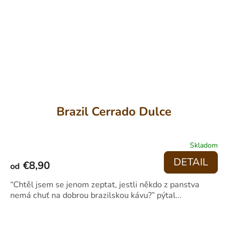
Brazil Cerrado Dulce
Priemerné
Skladom
hodnotenie
produktu
DETAIL
€8,90
od
je
4,1
“Chtěl jsem se jenom zeptat, jestli někdo z panstva
z
nemá chuť na dobrou brazilskou kávu?” pýtal...
5
hviezdičiek.