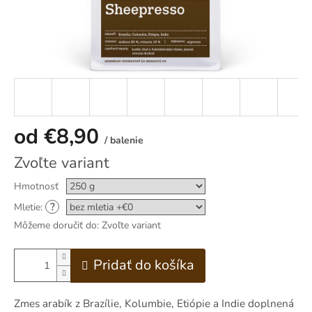
od
€8,90
/ balenie
Zvoľte variant
Jednotková
cena:
Hmotnosť
?
Mletie:
Môžeme doručiť do:
Zvoľte variant
Pridať do košíka
Zmes arabík z Brazílie, Kolumbie, Etiópie a Indie doplnená