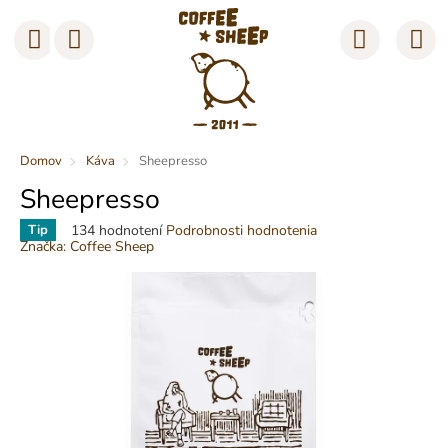
Prejsť
na
Nákup
obsah
košík
Domov
Káva
Sheepresso
Sheepresso
Priemerné
134 hodnotení
Podrobnosti hodnotenia
Tip
hodnotenie
Značka:
Coffee Sheep
produktu
je
4,1
z
5
hviezdičiek.