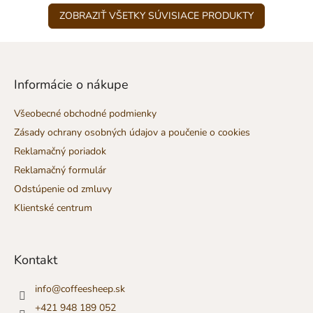
ZOBRAZIŤ VŠETKY SÚVISIACE PRODUKTY
Z
á
p
Informácie o nákupe
ä
t
Všeobecné obchodné podmienky
i
Zásady ochrany osobných údajov a poučenie o cookies
e
Reklamačný poriadok
Reklamačný formulár
Odstúpenie od zmluvy
Klientské centrum
Kontakt
info
@
coffeesheep.sk
+421 948 189 052