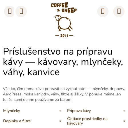
Prejsť
na
Nákup
obsah
košík
Príslušenstvo na prípravu
kávy — kávovary, mlynčeky,
váhy, kanvice
Všetko, čím doma kávu pripravíte a vychutnáte — mlynčeky, drippery,
AeroPress, moka kanvičky, váhy, filtre aj šálky. V ponuke máme len
to, čo sami denne používame za barom.
Mlynčeky
Príprava kávy
Čistiace prostriedky na
Doplnky a filtre
kávovary