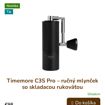
Novinka
Tip
Timemore C3S Pro – ručný mlynček
so skladacou rukoväťou
Skladom
Do košíka
€98