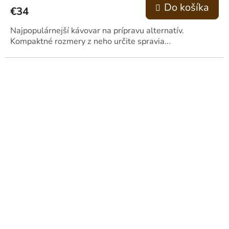
Do košíka
€34
produktu
je
4,2
Najpopulárnejší kávovar na prípravu alternatív.
z
Kompaktné rozmery z neho určite spravia...
5
hviezdičiek.