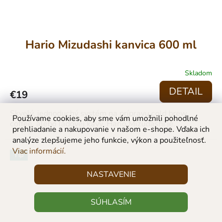
Hario Mizudashi kanvica 600 ml
Skladom
DETAIL
€19
Skvelý, jednoduchý systém na prípravu cold brew
Používame cookies, aby sme vám umožnili pohodlné
coffee, alebo ľadovej kávy. Hario Mizudashi je...
prehliadanie a nakupovanie v našom e-shope. Vďaka ich
analýze zlepšujeme jeho funkcie, výkon a použiteľnosť.
Viac informácií.
Tip
NASTAVENIE
SÚHLASÍM