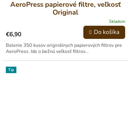
AeroPress papierové filtre, veľkosť
Original
Skladom
Priemerné
hodnotenie
Do košíka
€6,90
produktu
je
5,0
Balenie 350 kusov originálnych papierových filtrov pre
z
AeroPress. Ide o bežnú veľkosť filtrov...
5
hviezdičiek.
Tip