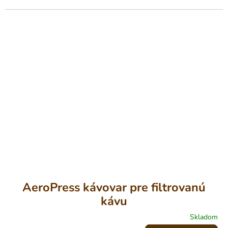
5
hviezdičiek.
AeroPress kávovar pre filtrovanú
kávu
Skladom
Priemerné
hodnotenie