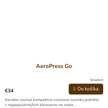
AeroPress Go
Skladom
Priemerné
hodnotenie
Do košíka
€34
produktu
je
4,5
Aerobie vyvinul kompaktnú cestovnú novinku jedného
z
z najpopulárnejších kávovarov na svete....