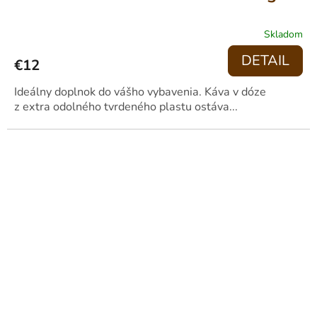
Skladom
Priemerné
hodnotenie
DETAIL
€12
produktu
je
3,9
Ideálny doplnok do vášho vybavenia. Káva v dóze
z
z extra odolného tvrdeného plastu ostáva...
5
hviezdičiek.