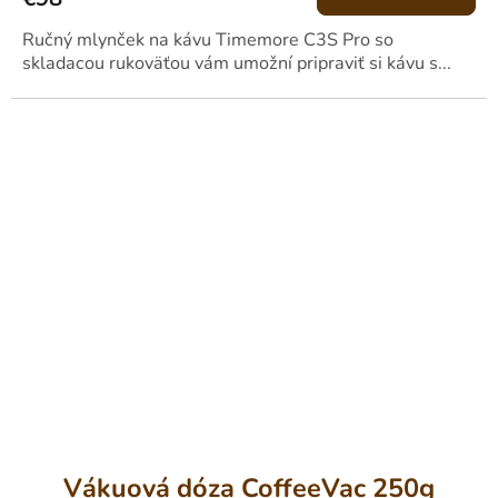
Ručný mlynček na kávu Timemore C3S Pro so
skladacou rukoväťou vám umožní pripraviť si kávu s...
Vákuová dóza CoffeeVac 250g