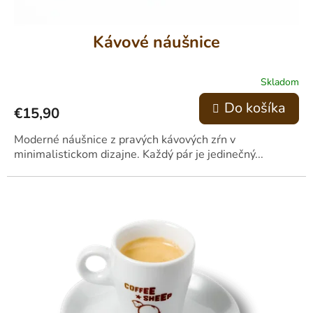
v
Kávové náušnice
Skladom
Do košíka
€15,90
Moderné náušnice z pravých kávových zŕn v
minimalistickom dizajne. Každý pár je jedinečný...