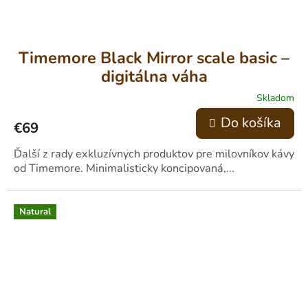
Timemore Black Mirror scale basic –
digitálna váha
Skladom
Priemerné
hodnotenie
Do košíka
€69
produktu
je
5,0
Ďalší z rady exkluzívnych produktov pre milovníkov kávy
z
od Timemore. Minimalisticky koncipovaná,...
5
hviezdičiek.
Natural