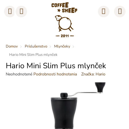
Prejsť
na
Nákup
obsah
košík
Domov
Príslušenstvo
Mlynčeky
Hario Mini Slim Plus mlynček
Hario Mini Slim Plus mlynček
Priemerné
Značka:
Hario
Neohodnotené
Podrobnosti hodnotenia
hodnotenie
produktu
je
0,0
z
5
hviezdičiek.