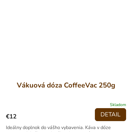
Vákuová dóza CoffeeVac 250g
Priemerné
Skladom
hodnotenie
produktu
DETAIL
€12
je
3,9
Ideálny doplnok do vášho vybavenia. Káva v dóze
z