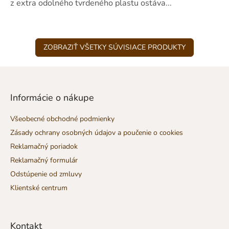
z extra odolného tvrdeného plastu ostáva...
5
hviezdičiek.
ZOBRAZIŤ VŠETKY SÚVISIACE PRODUKTY
Z
á
p
Informácie o nákupe
ä
t
Všeobecné obchodné podmienky
i
Zásady ochrany osobných údajov a poučenie o cookies
e
Reklamačný poriadok
Reklamačný formulár
Odstúpenie od zmluvy
Klientské centrum
Kontakt