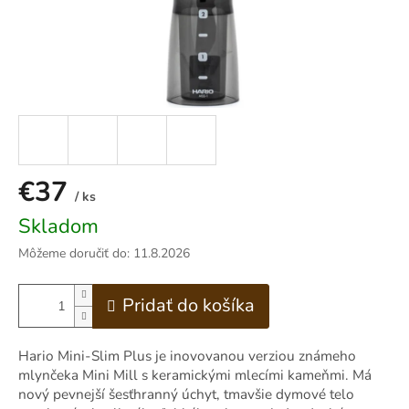
€37
/ ks
Skladom
Jednotková
cena:
Môžeme doručiť do:
11.8.2026
Pridať do košíka
Hario Mini-Slim Plus je inovovanou verziou známeho
mlynčeka Mini Mill s keramickými mlecími kameňmi. Má
nový pevnejší šesťhranný úchyt, tmavšie dymové telo