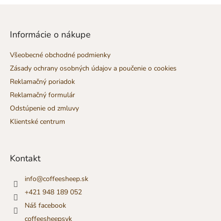
Z
á
p
Informácie o nákupe
ä
t
Všeobecné obchodné podmienky
i
Zásady ochrany osobných údajov a poučenie o cookies
e
Reklamačný poriadok
Reklamačný formulár
Odstúpenie od zmluvy
Klientské centrum
Kontakt
info
@
coffeesheep.sk
+421 948 189 052
Náš facebook
coffeesheepsvk