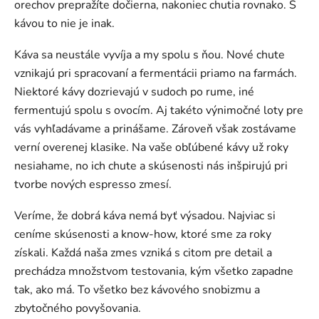
orechov prepražíte dočierna, nakoniec chutia rovnako. S
kávou to nie je inak.
Káva sa neustále vyvíja a my spolu s ňou. Nové chute
vznikajú pri spracovaní a fermentácii priamo na farmách.
Niektoré kávy dozrievajú v sudoch po rume, iné
fermentujú spolu s ovocím. Aj takéto výnimočné loty pre
vás vyhľadávame a prinášame. Zároveň však zostávame
verní overenej klasike. Na vaše obľúbené kávy už roky
nesiahame, no ich chute a skúsenosti nás inšpirujú pri
tvorbe nových espresso zmesí.
Veríme, že dobrá káva nemá byť výsadou. Najviac si
ceníme skúsenosti a know-how, ktoré sme za roky
získali. Každá naša zmes vzniká s citom pre detail a
prechádza množstvom testovania, kým všetko zapadne
tak, ako má. To všetko bez kávového snobizmu a
zbytočného povyšovania.