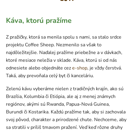
Káva, ktorú pražíme
Z pražičky, ktorá sa menila spolu s nami, sa stalo srdce
projektu Coffee Sheep. Nezmenilo sa však to
najdôležitejšie. Naďalej pražíme priebežne a v dávkach,
ktoré mesiace neležia v sklade. Káva, ktorú si od nás
odnesiete alebo objednáte cez
e-shop
, je vždy čerstvá.
Taká, aby prevoňala celý byt či kanceláriu.
Zelenú kávu vyberáme nielen z tradičných krajín, ako sú
Brazília, Kolumbia či Etiópia, ale aj z menej známych
regiónov, akými sú Rwanda, Papua-Nová Guinea,
Burundi či Kostarika. Každú pražíme tak, aby si zachovala
svoj pôvod, charakter a prirodzené chute. Nechceme, aby
sa stratili v príliš tmavom pražení. Veď keď rôzne druhy