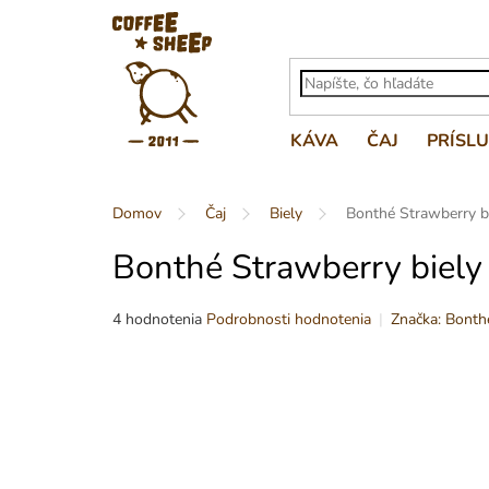
Prejsť
na
obsah
KÁVA
ČAJ
PRÍSL
Domov
Čaj
Biely
Bonthé Strawberry bi
Bonthé Strawberry biely 
Priemerné
Značka:
Bonth
4 hodnotenia
Podrobnosti hodnotenia
hodnotenie
produktu
je
4,8
z
5
hviezdičiek.