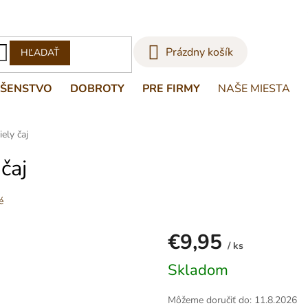
NÁKUPNÝ
Prázdny košík
HĽADAŤ
KOŠÍK
UŠENSTVO
DOBROTY
PRE FIRMY
NAŠE MIESTA
ely čaj
čaj
é
€9,95
/ ks
Jednotková
Skladom
cena:
Môžeme doručiť do:
11.8.2026