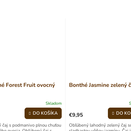
é Forest Fruit ovocný
Bonthé Jasmine zelený č
Skladom
né
nie
DO KOŠÍKA
DO KO
€9,95
tu
 čaj s podmanivo plnou chuťou
Obľúbený lahodný zelený čaj s
ého ovocia. Obľúbený čaj s
sladkastou vôňou jazmínu. Čaj 