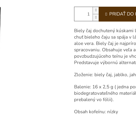
PRIDAŤ DO
Biely čaj dochutený kúskami 
chuť bieleho čaju sa spája v 
aloe vera. Biely čaj je najpr
spracovaniu. Obsahuje veľa 
povzbudzujúceho teínu je vho
Predstavuje výbornú alternat
Zloženie: biely čaj, jablko, j
Balenie: 16 x 2,5 g ( jedna p
biodegratovateľného materiál
prebalený vo fólii).
Obsah kofeínu: nízky