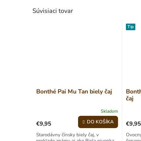
Súvisiaci tovar
Tip
Bonthé Pai Mu Tan biely čaj
Bonth
čaj
Skladom
Priemer
hodnote
DO KOŠÍKA
€9,95
€9,95
produk
je
Starodávny čínsky biely čaj, v
Ovocný
4,2
preklade známy aj ako Biela pivonka,
červen