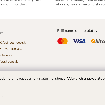
 ovocím Bonthé...
lahodný, bez náznaku horskosti.
iek.
Prijímame online platby
kt
o
@
coffeesheep.sk
21 948 189 052
š facebook
ffeesheepsvk
danie a nakupovanie v našom e-shope. Vďaka ich analýze zlep
né.