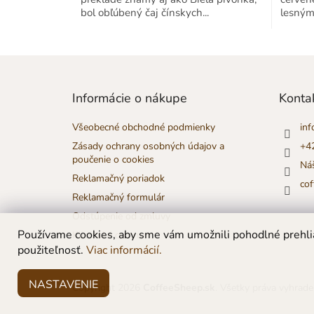
z
bol obľúbený čaj čínskych...
lesným
5
hviezdič
Z
á
p
Informácie o nákupe
Konta
ä
t
Všeobecné obchodné podmienky
inf
i
Zásady ochrany osobných údajov a
+4
e
poučenie o cookies
Ná
Reklamačný poriadok
co
Reklamačný formulár
Odstúpenie od zmluvy
Používame cookies, aby sme vám umožnili pohodlné prehlia
Klientské centrum
použiteľnosť.
Viac informácií.
NASTAVENIE
Copyright 2026
CoffeeSheep.sk
. Všetky práva vyhrade