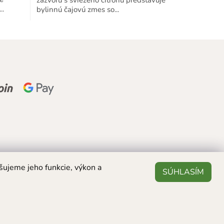
z
..
bylinnú čajovú zmes so...
5
hviezdičiek.
šujeme jeho funkcie, výkon a
SÚHLASÍM