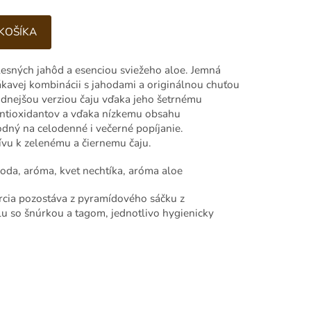
 KOŠÍKA
lesných jahôd a esenciou sviežeho aloe. Jemná
lákavej kombinácii s jahodami a originálnou chuťou
írodnejšou verziou čaju vďaka jeho šetrnému
antioxidantov a vďaka nízkemu obsahu
dný na celodenné i večerné popíjanie.
ívu k zelenému a čiernemu čaju.
ahoda, aróma, kvet nechtíka, aróma aloe
orcia pozostáva z pyramídového sáčku z
u so šnúrkou a tagom, jednotlivo hygienicky