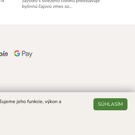
ňa
zázvoru s sviežeho citrónu predstavuje
z
bylinnú čajovú zmes so...
5
hviezdičiek.
šujeme jeho funkcie, výkon a
SÚHLASÍM