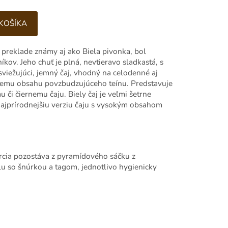
 KOŠÍKA
v preklade známy aj ako Biela pivonka, bol
kov. Jeho chuť je plná, nevtieravo sladkastá, s
sviežujúci, jemný čaj, vhodný na celodenné aj
zkemu obsahu povzbudzujúceho teínu. Predstavuje
 či čiernemu čaju. Biely čaj je veľmi šetrne
ajprírodnejšiu verziu čaju s vysokým obsahom
orcia pozostáva z pyramídového sáčku z
u so šnúrkou a tagom, jednotlivo hygienicky