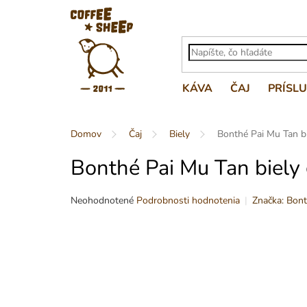
Prejsť
na
obsah
KÁVA
ČAJ
PRÍSL
Domov
Čaj
Biely
Bonthé Pai Mu Tan bi
Bonthé Pai Mu Tan biely 
Priemerné
Značka:
Bont
Neohodnotené
Podrobnosti hodnotenia
hodnotenie
produktu
je
0,0
z
5
hviezdičiek.