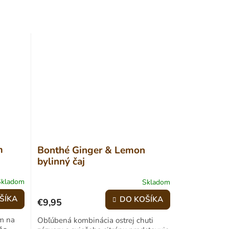
m
Bonthé Ginger & Lemon
bylinný čaj
Skladom
Skladom
Priemerné
hodnotenie
ŠÍKA
DO KOŠÍKA
€9,95
produktu
je
m na
Obľúbená kombinácia ostrej chuti
5,0