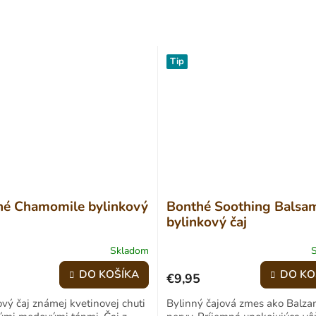
Tip
hé Chamomile bylinkový
Bonthé Soothing Balsa
bylinkový čaj
Skladom
Priemerné
hodnotenie
DO KOŠÍKA
DO KO
€9,95
produktu
je
vý čaj známej kvetinovej chuti
Bylinný čajová zmes ako Balza
4,5