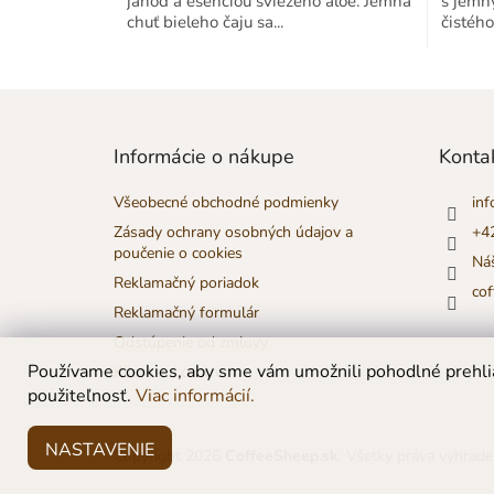
jahôd a esenciou sviežeho aloe. Jemná
s jemn
z
chuť bieleho čaju sa...
čistého
5
hviezdičiek.
Z
á
p
Informácie o nákupe
Konta
ä
t
Všeobecné obchodné podmienky
inf
i
Zásady ochrany osobných údajov a
+4
e
poučenie o cookies
Ná
Reklamačný poriadok
co
Reklamačný formulár
Odstúpenie od zmluvy
Používame cookies, aby sme vám umožnili pohodlné prehlia
Klientské centrum
použiteľnosť.
Viac informácií.
NASTAVENIE
Copyright 2026
CoffeeSheep.sk
. Všetky práva vyhrade