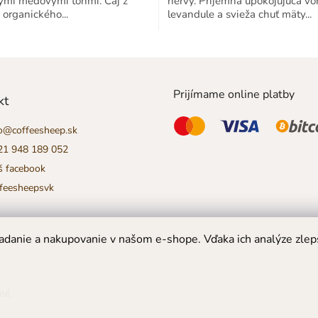
ými medovými tónmi. Čaj z
nervy. Príjemná upokojujúca vô
z
 organického...
levandule a svieža chuť mäty...
5
hviezdičiek.
Prijímame online platby
kt
o
@
coffeesheep.sk
21 948 189 052
š facebook
ffeesheepsvk
danie a nakupovanie v našom e-shope. Vďaka ich analýze zlep
né.