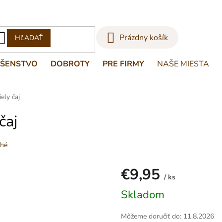
NÁKUPNÝ
Prázdny košík
HĽADAŤ
KOŠÍK
UŠENSTVO
DOBROTY
PRE FIRMY
NAŠE MIESTA
ely čaj
čaj
hé
€9,95
/ ks
Jednotková
Skladom
cena:
Môžeme doručiť do:
11.8.2026