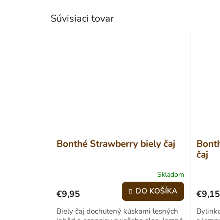
Súvisiaci tovar
Bonthé Strawberry biely čaj
Bont
čaj
Skladom
Priemerné
hodnotenie
DO KOŠÍKA
€9,95
€9,15
produktu
je
Biely čaj dochutený kúskami lesných
Bylinko
4,8